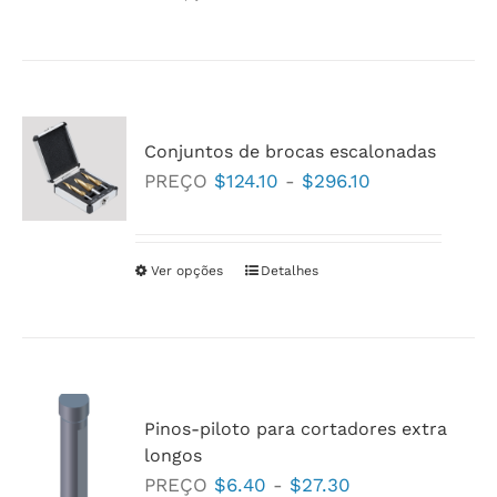
a
produto
$577.70
tem
várias
variantes.
Conjuntos de brocas escalonadas
As
Faixa
PREÇO
$
124.10
-
$
296.10
opções
de
podem
preço:
ser
$124.10
Ver opções
Este
Detalhes
escolhidas
a
produto
na
$296.10
tem
página
várias
do
variantes.
produto
Pinos-piloto para cortadores extra
As
longos
opções
Faixa
PREÇO
$
6.40
-
$
27.30
podem