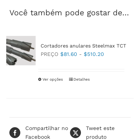
Você também pode gostar de…
Cortadores anulares Steelmax TCT
Faixa
PREÇO
$
81.60
-
$
510.20
de
preço:
$81.60
Ver opções
Este
Detalhes
a
produto
$510.20
tem
várias
variantes.
As
Compartilhar no
Tweet este
opções
Facebook
produto