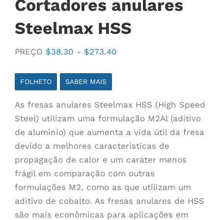
Cortadores anulares
Steelmax HSS
Faixa
PREÇO
$
38.30
-
$
273.40
de
preço:
FOLHETO
SABER MAIS
$38.30
As fresas anulares Steelmax HSS (High Speed
a
Steel) utilizam uma formulação M2Al (aditivo
$273.40
de alumínio) que aumenta a vida útil da fresa
devido a melhores características de
propagação de calor e um caráter menos
frágil em comparação com outras
formulações M2, como as que utilizam um
aditivo de cobalto. As fresas anulares de HSS
são mais econômicas para aplicações em