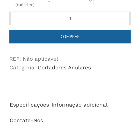
(métrico)
Steelmax
HSS
COMPRAR
Annular
Cutters
quantidade
REF:
Não aplicável
Categoria:
Cortadores Anulares
Especificações
Informação adicional
Contate-Nos