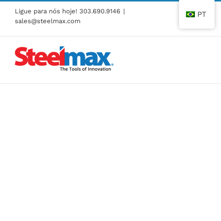
Pular
Ligue para nós hoje!
303.690.9146
|
PT
para
sales@steelmax.com
o
conteúdo