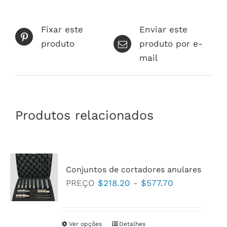
podem
ser
Fixar este
Enviar este
escolhidas
produto
produto por e-
na
mail
página
do
produto
Produtos relacionados
Conjuntos de cortadores anulares
Faixa
PREÇO
$
218.20
-
$
577.70
de
preço:
$218.20
Ver opções
Este
Detalhes