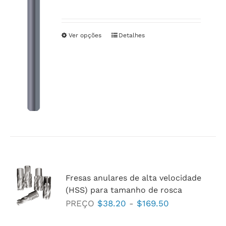
de
ser
preço:
escolhidas
$6.40
Ver opções
Este
Detalhes
na
a
produto
página
$27.30
tem
do
várias
produto
variantes.
As
opções
podem
ser
escolhidas
Fresas anulares de alta velocidade
na
(HSS) para tamanho de rosca
página
Faixa
PREÇO
$
38.20
-
$
169.50
do
de
produto