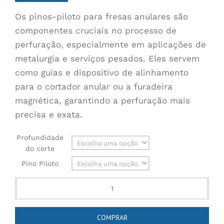
$6.40
Os pinos-piloto para fresas anulares são
a
componentes cruciais no processo de
$27.30
perfuração, especialmente em aplicações de
metalurgia e serviços pesados. Eles servem
como guias e dispositivo de alinhamento
para o cortador anular ou a furadeira
magnética, garantindo a perfuração mais
precisa e exata.
Profundidade
do corte
Pino Piloto
Pilot
Pins
COMPRAR
for