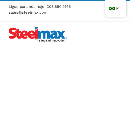
Pular
Ligue para nós hoje!
303.690.9146
|
PT
para
sales@steelmax.com
o
conteúdo