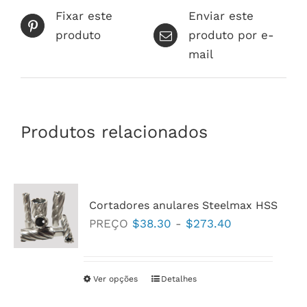
Fixar este
Enviar este
produto
produto por e-
mail
Produtos relacionados
Cortadores anulares Steelmax HSS
Faixa
PREÇO
$
38.30
-
$
273.40
de
preço:
$38.30
Ver opções
Este
Detalhes
a
produto