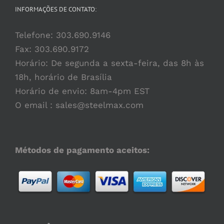
podem
INFORMAÇÕES DE CONTATO:
ser
escolhidas
Telefone:
303.690.9146
na
Fax: 303.690.9172
página
Horário: De segunda a sexta-feira, das 8h às
do
18h, horário de Brasília
produto
Horário de envio: 8am-4pm EST
O email :
sales@steelmax.com
Métodos de pagamento aceitos: