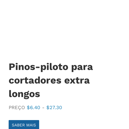
Pinos-piloto para
cortadores extra
longos
Faixa
PREÇO
$
6.40
-
$
27.30
de
preço:
SABER MAIS