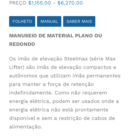
Faixa
PREÇO
$
1,155.00
-
$
6,270.00
de
preço:
FOLHETO
MANUAL
SABER MAIS
$1,155.00
MANUSEIO DE MATERIAL PLANO OU
a
REDONDO
$6,270.00
Os ímãs de elevação Steelmax (série Max
Lifter) são ímãs de elevação compactos e
autônomos que utilizam ímãs permanentes
para manter a força de retenção
indefinidamente. Como não requerem
energia elétrica, podem ser usados onde a
energia elétrica não está prontamente
disponível e sem a restrição de cabos de
alimentação.