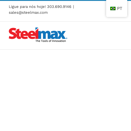
Pular
Ligue para nós hoje!
303.690.9146
|
PT
para
sales@steelmax.com
o
conteúdo