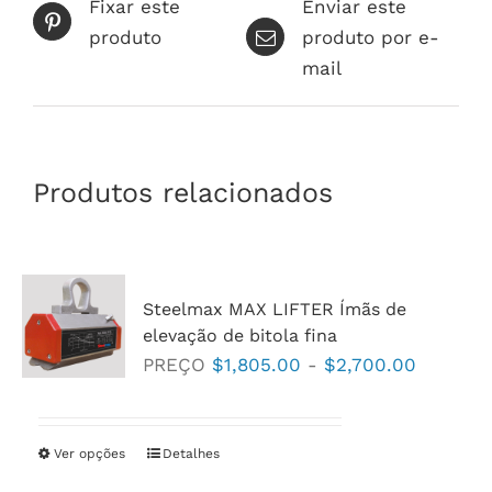
Fixar este
Enviar este
produto
produto por e-
mail
Produtos relacionados
Steelmax MAX LIFTER Ímãs de
elevação de bitola fina
Faixa
PREÇO
$
1,805.00
-
$
2,700.00
de
preço:
$1,805.
Ver opções
Este
Detalhes
a
produto