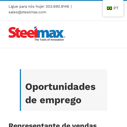
Pular
Ligue para nós hoje!
303.690.9146
|
PT
para
sales@steelmax.com
o
conteúdo
Oportunidades
de emprego
Representante de vendas