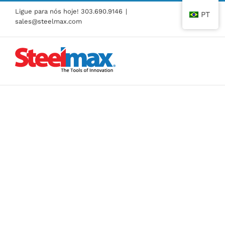
Pular
Ligue para nós hoje!
303.690.9146
|
PT
para
sales@steelmax.com
o
conteúdo