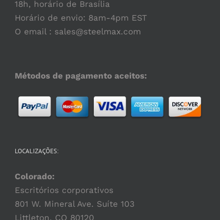
18h, horário de Brasília
Horário de envio: 8am-4pm EST
O email :
sales@steelmax.com
Métodos de pagamento aceitos:
LOCALIZAÇÕES:
Colorado:
Escritórios corporativos
801 W. Mineral Ave. Suíte 103
Littleton, CO 80120