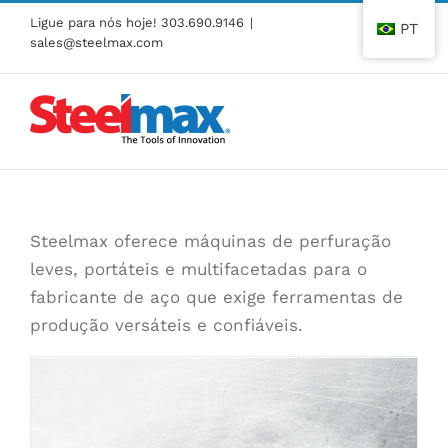
Pular
Ligue para nós hoje!
303.690.9146
|
PT
para
sales@steelmax.com
o
conteúdo
Steelmax oferece máquinas de perfuração
leves, portáteis e multifacetadas para o
fabricante de aço que exige ferramentas de
produção versáteis e confiáveis.