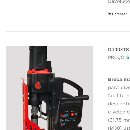
Devoluçõ
Comprar
D400XTS 
PREÇO
$
Broca ma
para div
facilita
descentr
e veloci
(31,75 m
(M30) us