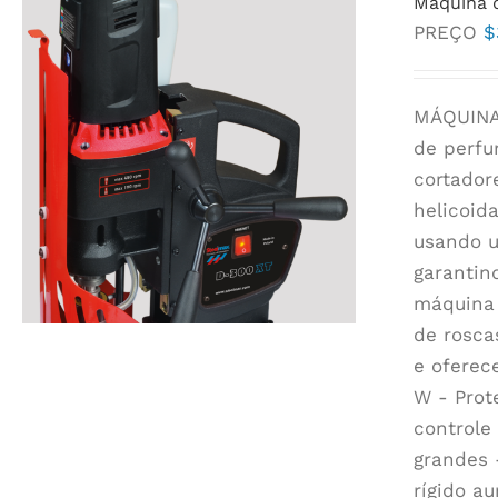
Máquina 
PREÇO
$
MÁQUINA
de perfu
cortador
helicoid
usando u
garantin
máquina 
de rosca
e oferec
W - Prot
controle
grandes 
rígido a