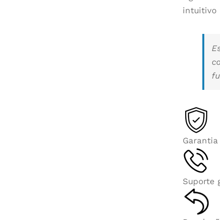
intuitiv
E
c
fu
Garantia
Suporte 