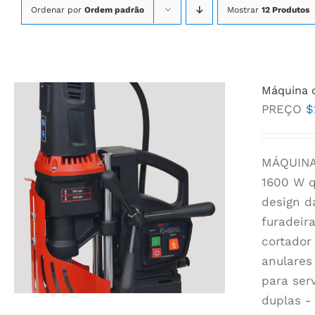
Ordenar por
Ordem padrão
Mostrar
12 Produtos
Máquina d
PREÇO
$
MÁQUINA
1600 W q
design d
furadeir
cortador
anulares
para ser
duplas -