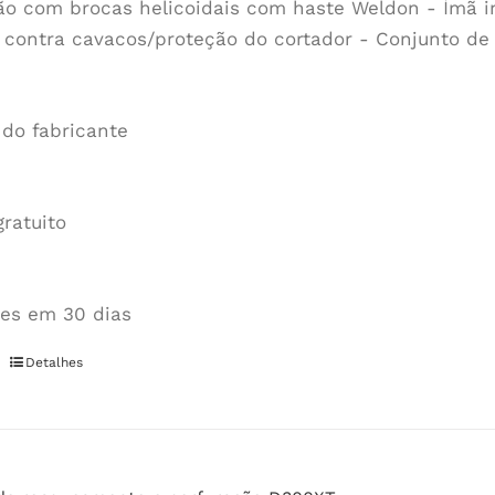
ão com brocas helicoidais com haste Weldon - Ímã i
 contra cavacos/proteção do cortador - Conjunto de 
 do fabricante
gratuito
es em 30 dias
Detalhes