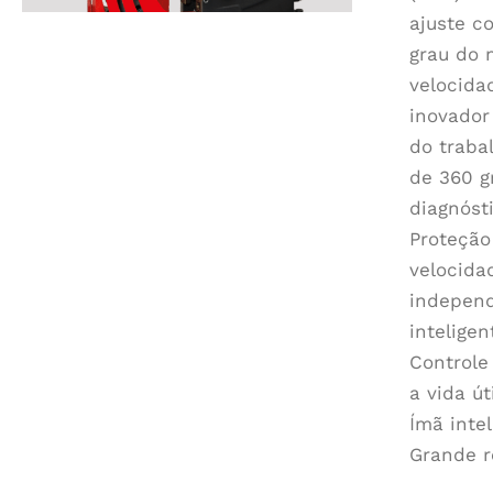
ajuste c
grau do 
velocida
inovador
do traba
de 360 g
diagnóst
Proteção
velocida
independ
intelige
Controle
a vida ú
Ímã inte
Grande r