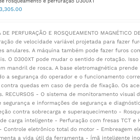
de rosqueamento e perfuração D300XT
3,305.00
 DE PERFURAÇÃO E ROSQUEAMENTO MAGNÉTICO DE 
ração de velocidade variável projetada para fazer f
es anulares. A máquina também pode fazer furos co
ais. O D300XT pode mudar o sentido de rotação. Iss
m mandril de rosca. A base eletromagnética prende 
do a segurança do operador e o funcionamento corr
contra quedas em caso de perda de fixação. Os aces
s. RECURSOS - O sistema de monitoramento visual de
e segurança e informações de segurança e diagnósti
eção contra sobrecarga e superaquecimento - Rosq
 de carga inteligente - Perfuração com fresas TCT e
- Controle eletrônico total do motor - Embreagem el
umenta a vida útil da ferramenta - Ímã inteligente i