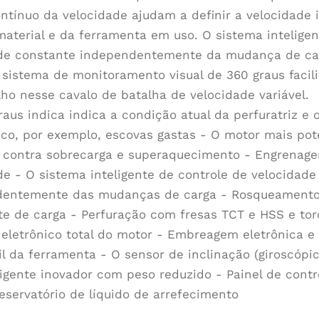
ontínuo da velocidade ajudam a definir a velocidad
material e da ferramenta em uso. O sistema intelige
de constante independentemente da mudança de carg
 sistema de monitoramento visual de 360 graus faci
lho nesse cavalo de batalha de velocidade variável
raus indica indica a condição atual da perfuratriz e
ico, por exemplo, escovas gastas - O motor mais pote
 contra sobrecarga e superaquecimento - Engrenage
de - O sistema inteligente de controle de velocidade
entemente das mudanças de carga - Rosqueamento 
nte de carga - Perfuração com fresas TCT e HSS e t
 eletrônico total do motor - Embreagem eletrônica e
til da ferramenta - O sensor de inclinação (giroscó
ligente inovador com peso reduzido - Painel de contro
eservatório de líquido de arrefecimento