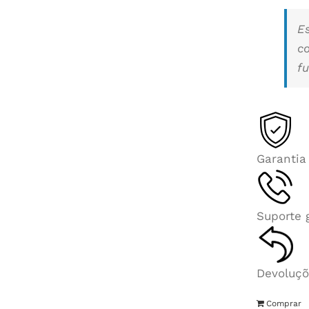
E
c
fu
Garantia
Suporte 
Devoluçõ
Comprar