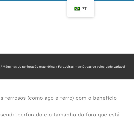
PT
Máquinas de perfuração magnética
Furadeiras magnéticas de velocidade variável
s ferrosos (como aço e ferro) com o benefício
á sendo perfurado e o tamanho do furo que está