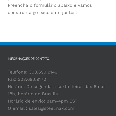
Preencha o formulário abaixo e vamos
construir algo excelente juntos!
INFORMAÇÕES DE CONTATO:
Telefone:
303.690.9146
Fax: 303.690.9172
Horário: De segunda a sexta-feira, das 8h às
18h, horário de Brasília
Horário de envio: 8am-4pm EST
O email :
sales@steelmax.com