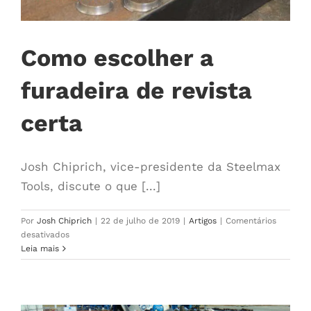
Como escolher a
furadeira de revista
certa
Josh Chiprich, vice-presidente da Steelmax
Tools, discute o que [...]
Por
Josh Chiprich
|
22 de julho de 2019
|
Artigos
|
Comentários
em
desativados
How
Leia mais
to
Choose
The
Right