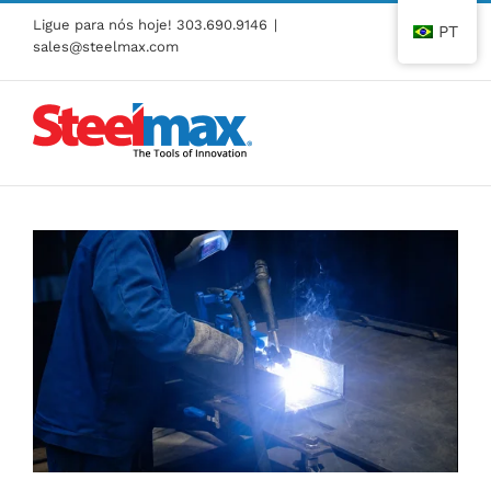
Pular
Ligue para nós hoje!
303.690.9146
|
PT
para
sales@steelmax.com
o
conteúdo