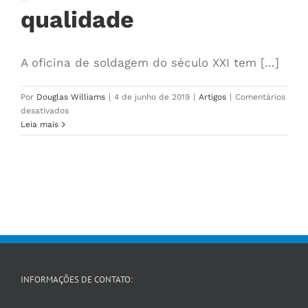
qualidade
A oficina de soldagem do século XXI tem [...]
Por
Douglas Williams
|
4 de junho de 2019
|
Artigos
|
Comentários
em
desativados
BEVELING
Leia mais
–
Laying
The
Foundation
For
High
Quality
Welds
INFORMAÇÕES DE CONTATO: