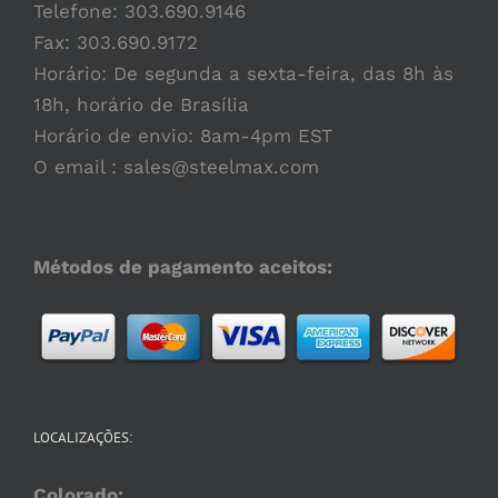
Telefone:
303.690.9146
Fax: 303.690.9172
Horário: De segunda a sexta-feira, das 8h às
18h, horário de Brasília
Horário de envio: 8am-4pm EST
O email :
sales@steelmax.com
Métodos de pagamento aceitos:
LOCALIZAÇÕES:
Colorado: