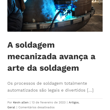
A soldagem
mecanizada avança a
arte da soldagem
Os processos de soldagem totalmente
automatizados são legais e divertidos [...]
Por
Kevin allen
|
13 de fevereiro de 2023
|
Artigos
,
em
Geral
|
Comentários desativados