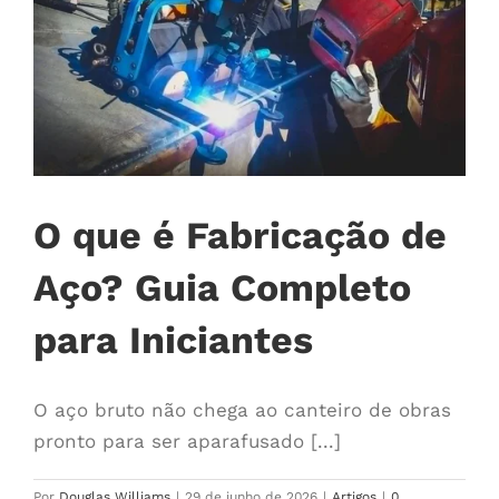
O que é Fabricação de
Aço? Guia Completo
para Iniciantes
O aço bruto não chega ao canteiro de obras
pronto para ser aparafusado [...]
Por
Douglas Williams
|
29 de junho de 2026
|
Artigos
|
0