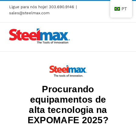
Pular
Ligue para nós hoje!
303.690.9146
|
PT
para
sales@steelmax.com
o
conteúdo