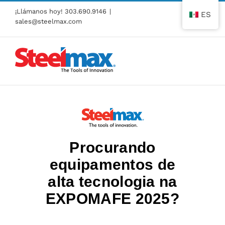
Ir
¡Llámanos hoy!
303.690.9146
|
ES
al
sales@steelmax.com
contenido