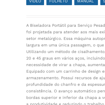
VÍDEO
FOLHETO
MANUAL
A Biseladora Portátil para Serviço Pe
foi projetada para atender aos mais exi
setor metalúrgico. Essa máquina autop
largura em uma única passagem, o que 
Utilizando um método de cisalhamento,
20 e 45 graus em vários aços, incluind
necessidade de virar a chapa, aumenta
Equipado com um carrinho de design er
armazenamento. Possui recursos de aju
profundidade do chanfro e da espessura
consistência. O avanço automático per
bordas superior e inferior da chapa a 
a produtividade e reduzindo o trabalho