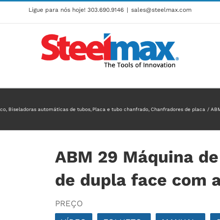
Ligue para nós hoje!
303.690.9146
|
sales@steelmax.com
ico
Biseladoras automáticas de tubos
Placa e tubo chanfrado
Chanfradores de placa
ABM
ABM 29 Máquina de 
de dupla face com 
PREÇO