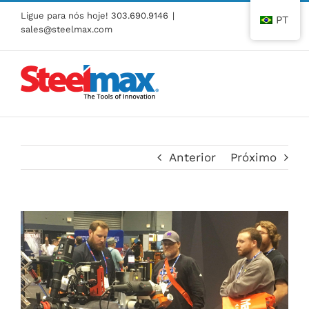
Pular
Ligue para nós hoje!
303.690.9146
|
PT
para
sales@steelmax.com
o
conteúdo
Anterior
Próximo
Ver
imagem
maior