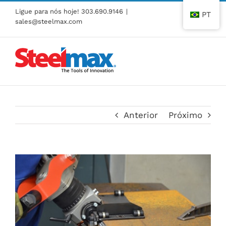
Pular
Ligue para nós hoje!
303.690.9146
|
PT
para
sales@steelmax.com
o
conteúdo
Anterior
Próximo
Ver
imagem
maior