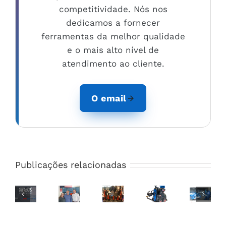
competitividade. Nós nos
dedicamos a fornecer
ferramentas da melhor qualidade
e o mais alto nível de
atendimento ao cliente.
O email
Scotchman
Industries
Publicações relacionadas
Steelmax
e
adiciona
Steelmax
SMX
energia
Steelmax
Tools
Industrial
da
apresenta
se
Steelmax
Solutions
bateria
carro
unem
nomeia
anuncia
ao
de
para
Josh
a
carro
soldagem