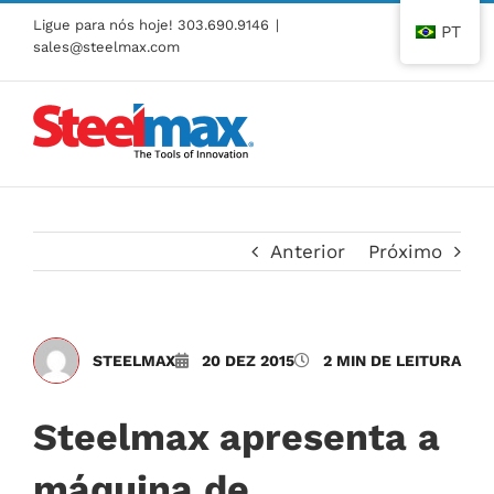
Pular
Ligue para nós hoje!
303.690.9146
|
PT
para
sales@steelmax.com
o
conteúdo
Anterior
Próximo
STEELMAX
20 DEZ 2015
2 MIN DE LEITURA
Steelmax apresenta a
máquina de