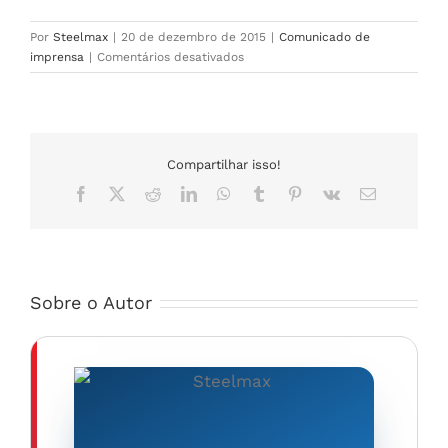
Por
Steelmax
|
20 de dezembro de 2015
|
Comunicado de
em
imprensa
|
Comentários desativados
Steelmax
Introduces
DBM
12
Double
Compartilhar isso!
Side
Facebook
X
Reddit
LinkedIn
Whatsapp
Tumblr
Pinterest
Vk
O
Beveling
email
Machine
Sobre o Autor