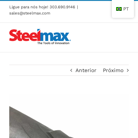
Pular
Ligue para nós hoje!
303.690.9146
|
PT
para
sales@steelmax.com
o
conteúdo
Anterior
Próximo
Ver
imagem
maior