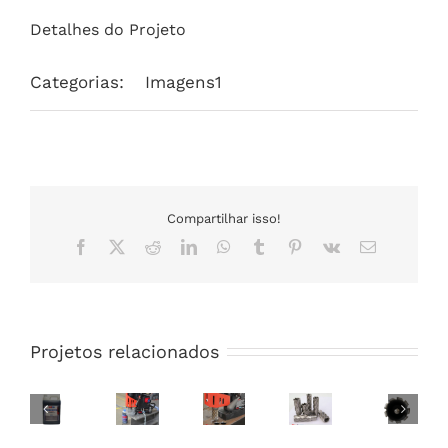
Detalhes do Projeto
Categorias:
Imagens1
Compartilhar isso!
Facebook
X
Reddit
LinkedIn
Whatsapp
Tumblr
Pinterest
Vk
O
email
Projetos relacionados
Fluido
Fiação