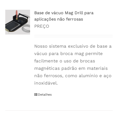
várias
variantes.
Base de vácuo Mag Drill para
As
aplicações não ferrosas
opções
PREÇO
podem
ser
Nosso sistema exclusivo de base a
escolhidas
vácuo para broca mag permite
na
facilmente o uso de brocas
página
magnéticas padrão em materiais
do
não ferrosos, como alumínio e aço
produto
inoxidável.
Detalhes