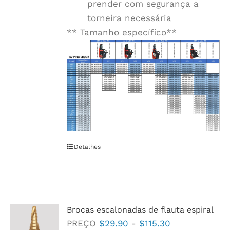
prender com segurança a
torneira necessária
** Tamanho específico**
Detalhes
Brocas escalonadas de flauta espiral
Faixa
PREÇO
$
29.90
-
$
115.30