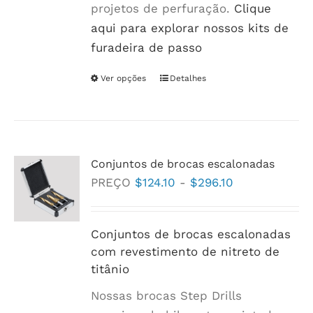
projetos de perfuração.
Clique
aqui para explorar nossos kits de
furadeira de passo
Ver opções
Este
Detalhes
produto
tem
várias
variantes.
Conjuntos de brocas escalonadas
As
Faixa
PREÇO
$
124.10
-
$
296.10
opções
de
podem
preço:
Conjuntos de brocas escalonadas
ser
$124.10
com revestimento de nitreto de
escolhidas
a
titânio
na
$296.10
página
Nossas brocas Step Drills