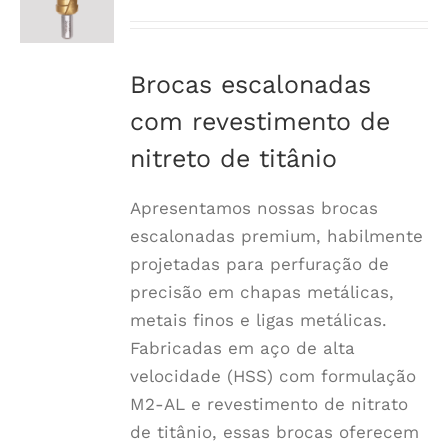
de
preço:
$29.90
Brocas escalonadas
a
com revestimento de
$115.30
nitreto de titânio
Apresentamos nossas brocas
escalonadas premium, habilmente
projetadas para perfuração de
precisão em chapas metálicas,
metais finos e ligas metálicas.
Fabricadas em aço de alta
velocidade (HSS) com formulação
M2-AL e revestimento de nitrato
de titânio, essas brocas oferecem