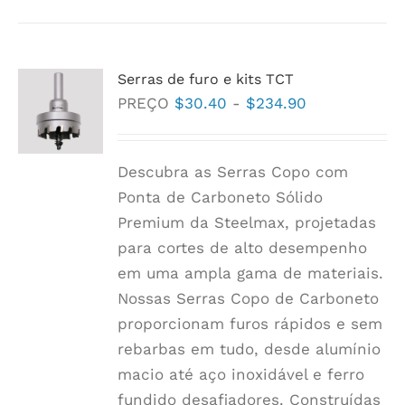
tem
várias
variantes.
Serras de furo e kits TCT
As
Faixa
PREÇO
$
30.40
-
$
234.90
opções
de
podem
preço:
Descubra as Serras Copo com
ser
$30.40
Ponta de Carboneto Sólido
escolhidas
a
Premium da Steelmax, projetadas
na
$234.90
para cortes de alto desempenho
página
em uma ampla gama de materiais.
do
Nossas Serras Copo de Carboneto
produto
proporcionam furos rápidos e sem
rebarbas em tudo, desde alumínio
macio até aço inoxidável e ferro
fundido desafiadores. Construídas