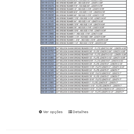
Ver opções
Este
Detalhes
produto
tem