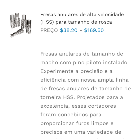
várias
variantes.
Fresas anulares de alta velocidade
As
(HSS) para tamanho de rosca
opções
Faixa
PREÇO
$
38.20
-
$
169.50
podem
de
ser
preço:
Fresas anulares de tamanho de
escolhidas
$38.20
macho com pino piloto instalado
na
a
Experimente a precisão e a
página
$169.50
eficiência com nossa ampla linha
do
de fresas anulares de tamanho de
produto
torneira HSS. Projetados para a
excelência, esses cortadores
foram concebidos para
proporcionar furos limpos e
precisos em uma variedade de