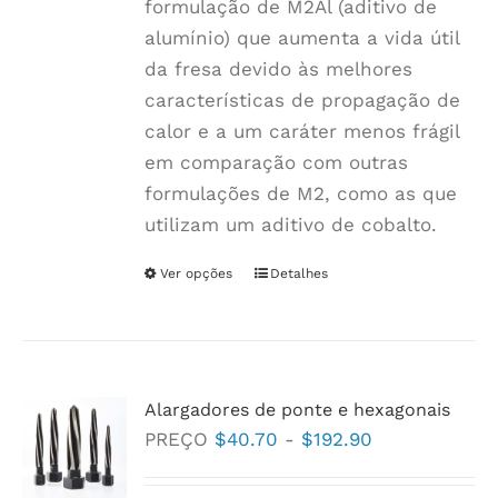
formulação de M2Al (aditivo de
alumínio) que aumenta a vida útil
da fresa devido às melhores
características de propagação de
calor e a um caráter menos frágil
em comparação com outras
formulações de M2, como as que
utilizam um aditivo de cobalto.
Ver opções
Este
Detalhes
produto
tem
várias
variantes.
Alargadores de ponte e hexagonais
As
Faixa
PREÇO
$
40.70
-
$
192.90
opções
de
podem