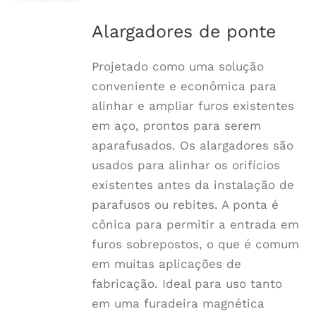
preço:
ser
$40.70
Alargadores de ponte
escolhidas
a
na
$192.90
Projetado como uma solução
página
conveniente e econômica para
do
alinhar e ampliar furos existentes
produto
em aço, prontos para serem
aparafusados. Os alargadores são
usados para alinhar os orifícios
existentes antes da instalação de
parafusos ou rebites. A ponta é
cônica para permitir a entrada em
furos sobrepostos, o que é comum
em muitas aplicações de
fabricação. Ideal para uso tanto
em uma furadeira magnética