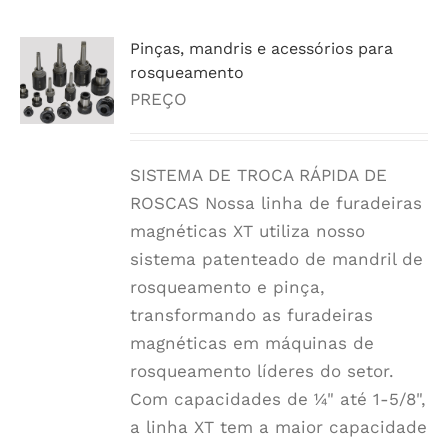
várias
variantes.
Pinças, mandris e acessórios para
As
rosqueamento
opções
PREÇO
podem
ser
SISTEMA DE TROCA RÁPIDA DE
escolhidas
ROSCAS Nossa linha de furadeiras
na
magnéticas XT utiliza nosso
página
sistema patenteado de mandril de
do
rosqueamento e pinça,
produto
transformando as furadeiras
magnéticas em máquinas de
rosqueamento líderes do setor.
Com capacidades de ¼" até 1-5/8",
a linha XT tem a maior capacidade