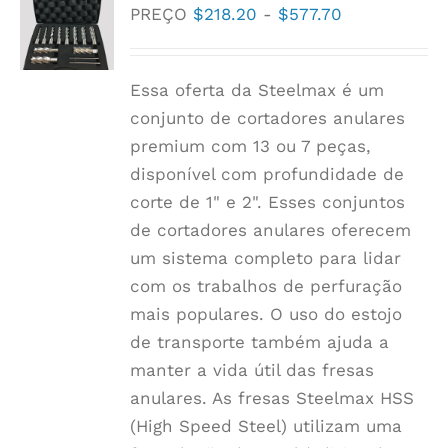
Faixa
PREÇO
$
218.20
-
$
577.70
de
preço:
Essa oferta da Steelmax é um
$218.20
conjunto de cortadores anulares
a
premium com 13 ou 7 peças,
$577.70
disponível com profundidade de
corte de 1" e 2". Esses conjuntos
de cortadores anulares oferecem
um sistema completo para lidar
com os trabalhos de perfuração
mais populares. O uso do estojo
de transporte também ajuda a
manter a vida útil das fresas
anulares. As fresas Steelmax HSS
(High Speed Steel) utilizam uma