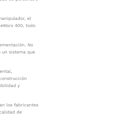
anipulador, el
ipeWorx 400, todo
lementación. No
o un sistema que
ental,
 construcción
ibilidad y
an los fabricantes
calidad de