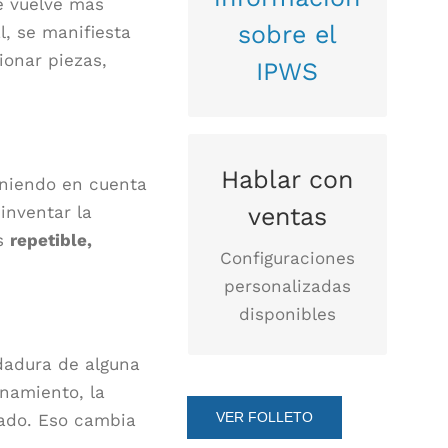
e vuelve más
sobre el
l, se manifiesta
ionar piezas,
IPWS
Contáctenos
Hablar con
eniendo en cuenta
inventar la
ventas
ás
repetible,
Configuraciones
personalizadas
disponibles
dadura de alguna
onamiento, la
VER FOLLETO
nado. Eso cambia