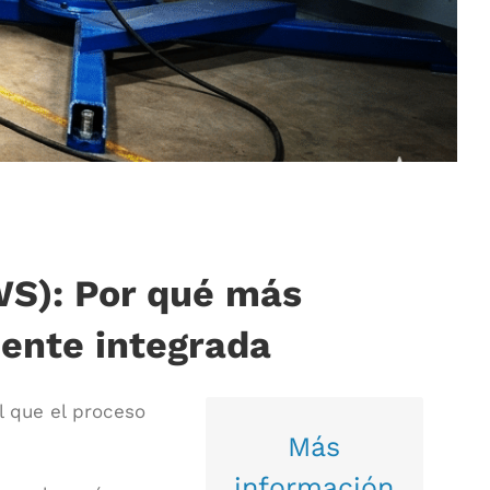
WS): Por qué más
mente integrada
l que el proceso
Haz clic para más
Más
detalles
información