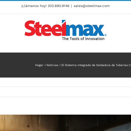
¡Llámanos hoy!
303.690.9146
|
sales@steelmax.com
Hogar
Noticias
El Sistema Integrado de Soldadura de Tuberías (