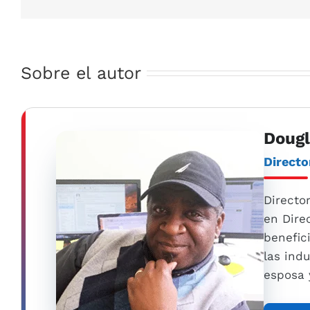
Sobre el autor
Dougl
Directo
Directo
en Dire
benefic
las ind
esposa y