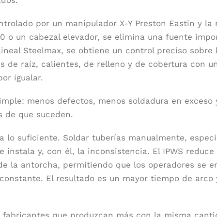
trolado por un manipulador X-Y Preston Eastin y la 
0 o un cabezal elevador, se elimina una fuente impo
lineal Steelmax, se obtiene un control preciso sobre 
s de raíz, calientes, de relleno y de cobertura con un
or igualar.
s simple: menos defectos, menos soldadura en exces
s de que suceden.
a lo suficiente. Soldar tuberías manualmente, espec
instala y, con él, la inconsistencia. El IPWS reduce 
de la antorcha, permitiendo que los operadores se e
co constante. El resultado es un mayor tiempo de arco 
los fabricantes que produzcan más con la misma cant