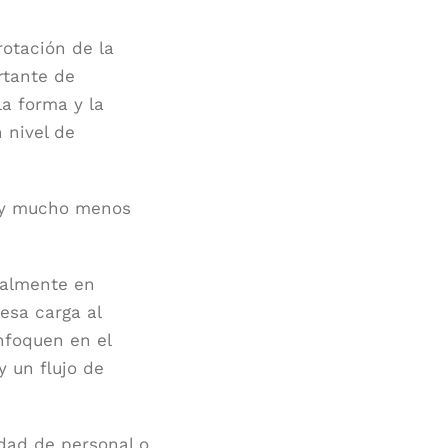
rotación de la
rtante de
la forma y la
 nivel de
o y mucho menos
ialmente en
esa carga al
nfoquen en el
y un flujo de
idad de personal o