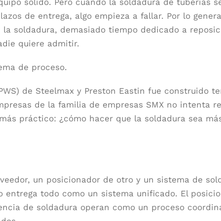
uipo sólido. Pero cuando la soldadura de tuberías s
azos de entrega, algo empieza a fallar. Por lo genera
e la soldadura, demasiado tiempo dedicado a reposic
adie quiere admitir.
ema de proceso.
IPWS) de Steelmax y Preston Eastin fue construido t
mpresas de la familia de empresas SMX no intenta re
 más práctico: ¿cómo hacer que la soldadura sea m
veedor, un posicionador de otro y un sistema de sol
o entrega todo como un sistema unificado. El posici
otencia de soldadura operan como un proceso coordi
ados.