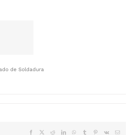
rado de Soldadura
Facebook
X
Reddit
LinkedIn
WhatsApp
Tumblr
Pinterest
Vk
Email