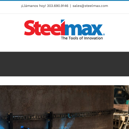
¡Llámanos hoy!
303.690.9146
|
sales@steelmax.com