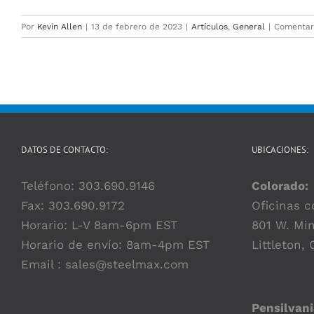
Por
Kevin Allen
|
13 de febrero de 2023
|
Artículos
,
General
|
Comentar
DATOS DE CONTACTO:
UBICACIONES:
Teléfono:
303.690.9146
Colorado:
Fax: 303.690.9172
Oficinas c
Horario: L-V 8am-6pm EST
801 W. Min
Horario de envío: 8am-4pm EST
Littleton,
Email :
sales@steelmax.com
Pensilvani