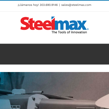
¡Llámanos hoy!
303.690.9146
|
sales@steelmax.com