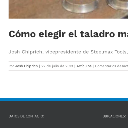
Cómo elegir el taladro 
Josh Chiprich, vicepresidente de Steelmax Tools, a
Por
Josh Chiprich
|
22 de julio de 2019
|
Artículos
|
Comentarios desac
DATOS DE CONTACTO:
UBICACIONES: