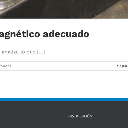
magnético adecuado
naliza lo que [...]
en
tivados
Seguir
How
to
Choose
The
Right
Mag
Drill
DISTRIBUCIÓN: