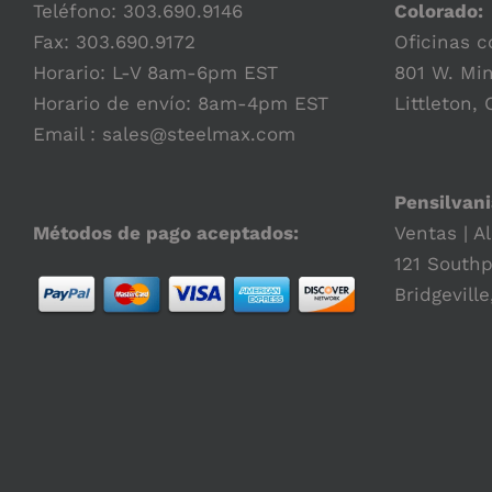
Teléfono:
303.690.9146
Colorado:
Fax: 303.690.9172
Oficinas c
Horario: L-V 8am-6pm EST
801 W. Min
Horario de envío: 8am-4pm EST
Littleton,
Email :
sales@steelmax.com
Pensilvani
Métodos de pago aceptados:
Ventas | A
121 Southp
Bridgeville