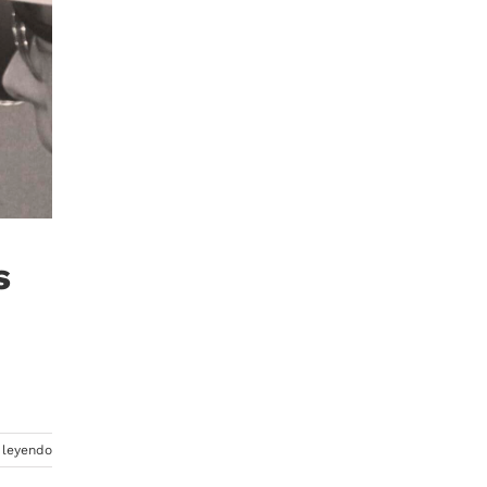
s
 leyendo