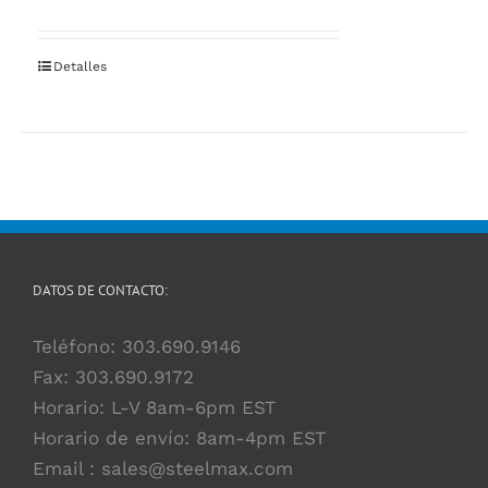
Detalles
DATOS DE CONTACTO:
Teléfono:
303.690.9146
Fax: 303.690.9172
Horario: L-V 8am-6pm EST
Horario de envío: 8am-4pm EST
Email :
sales@steelmax.com