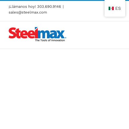
Ir
¡Llámanos hoy!
303.690.9146
|
ES
al
sales@steelmax.com
contenido