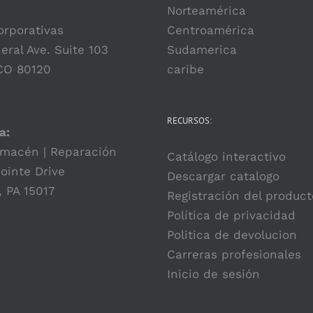
se
Norteamérica
pueden
orporativas
Centroamérica
elegir
eral Ave. Suite 103
Sudamerica
en
 CO 80120
caribe
la
página
RECURSOS:
de
a:
producto
lmacén | Reparación
Catálogo interactivo
ointe Drive
Descargar catalogo
, PA 15017
Registración del product
Política de privacidad
Politica de devolucion
Carreras profesionales
Inicio de sesión