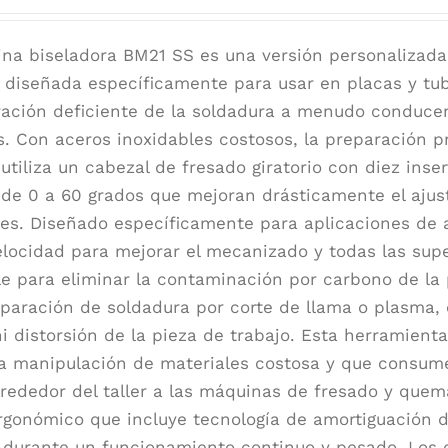
na biseladora BM21 SS es una versión personalizada
a diseñada específicamente para usar en placas y tub
ración deficiente de la soldadura a menudo conduce
s. Con aceros inoxidables costosos, la preparación p
utiliza un cabezal de fresado giratorio con diez inse
 de 0 a 60 grados que mejoran drásticamente el ajus
res. Diseñado específicamente para aplicaciones de a
locidad para mejorar el mecanizado y todas las supe
le para eliminar la contaminación por carbono de la 
eparación de soldadura por corte de llama o plasma,
ni distorsión de la pieza de trabajo. Esta herramienta
la manipulación de materiales costosa y que consu
lrededor del taller a las máquinas de fresado y que
rgonómico que incluye tecnología de amortiguación de
durante un funcionamiento continuo y pesado. Los c