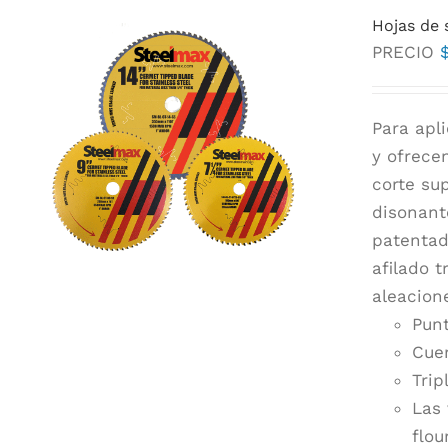
Hojas de 
PRECIO
Para apl
y ofrece
corte su
disonant
patentad
afilado t
aleacion
Punt
Cuer
Trip
Las 
flou