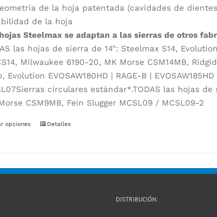
eometría de la hoja patentada (cavidades de dientes
bilidad de la hoja
hojas Steelmax se adaptan a las sierras de otros fab
S las hojas de sierra de 14": Steelmax S14, Evolut
S14, Milwaukee 6190-20, MK Morse CSM14MB, Ridgid 6
p, Evolution EVOSAW180HD | RAGE-B | EVOSAW185HD | 
07Sierras circulares estándar*.TODAS las hojas de 
Morse CSM9MB, Fein Slugger MCSL09 / MCSL09-2
ar opciones
Este
Detalles
producto
tiene
múltiples
variantes.
Las
DISTRIBUCIÓN:
opciones