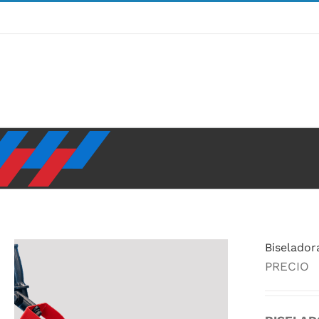
Ir
al
contenido
Biselador
PRECIO