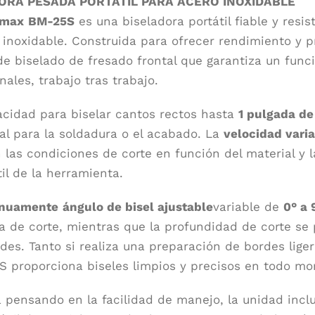
ORA PESADA PORTÁTIL PARA ACERO INOXIDABLE
lmax
BM-25S
es una biseladora portátil fiable y res
 inoxidable. Construida para ofrecer rendimiento y 
de biselado de fresado frontal que garantiza un fun
ales, trabajo tras trabajo.
cidad para biselar cantos rectos hasta
1 pulgada d
ial para la soldadura o el acabado. La
velocidad varia
n las condiciones de corte en función del material y
til de la herramienta.
inuamente
ángulo de bisel ajustable
variable de
0° a 
a de corte, mientras que la profundidad de corte se 
des. Tanto si realiza una preparación de bordes lige
S proporciona biseles limpios y precisos en todo m
 pensando en la facilidad de manejo, la unidad inc