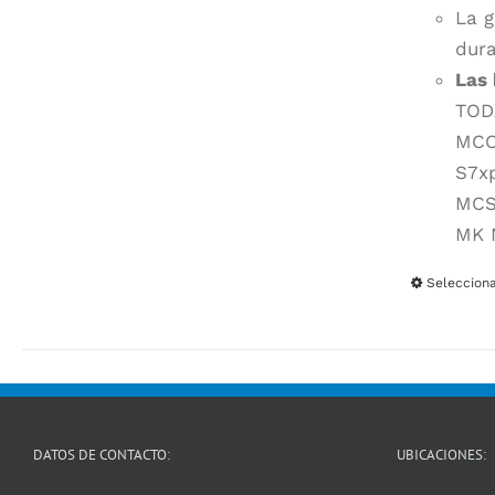
La g
dura
Las 
TODA
MCC
S7x
MCSL
MK 
Seleccion
DATOS DE CONTACTO:
UBICACIONES: