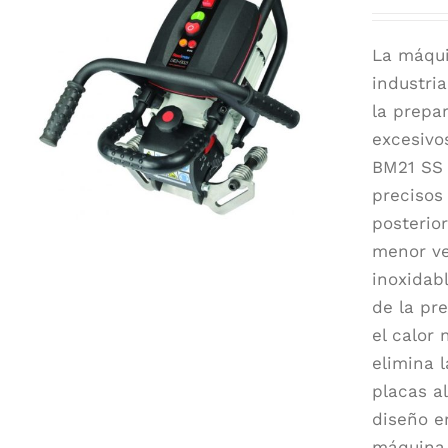
La máqui
industri
la prepa
excesivo
BM21 SS 
precisos
posterio
menor ve
inoxidab
de la pr
el calor 
elimina 
placas a
diseño e
máquina 