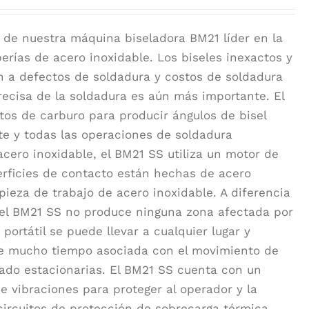
 de nuestra máquina biseladora BM21 líder en la
erías de acero inoxidable. Los biseles inexactos y
n a defectos de soldadura y costos de soldadura
recisa de la soldadura es aún más importante. El
rtos de carburo para producir ángulos de bisel
te y todas las operaciones de soldadura
cero inoxidable, el BM21 SS utiliza un motor de
rficies de contacto están hechas de acero
pieza de trabajo de acero inoxidable. A diferencia
 el BM21 SS no produce ninguna zona afectada por
 portátil se puede llevar a cualquier lugar y
me mucho tiempo asociada con el movimiento de
mado estacionarias. El BM21 SS cuenta con un
 vibraciones para proteger al operador y la
ircuitos de protección de sobrecarga térmica