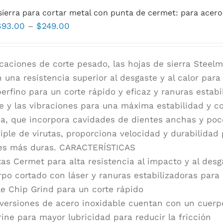
sierra para cortar metal con punta de cermet: para acero
Rango
$
93.00
–
$
249.00
de
precios:
icaciones de corte pesado, las hojas de sierra Stee
$93.00
n una resistencia superior al desgaste y al calor par
a
perfino para un corte rápido y eficaz y ranuras estab
$249.00
e y las vibraciones para una máxima estabilidad y co
a, que incorpora cavidades de dientes anchas y po
riple de virutas, proporciona velocidad y durabilidad
es más duras. CARACTERÍSTICAS
as Cermet para alta resistencia al impacto y al desg
po cortado con láser y ranuras estabilizadoras par
le Chip Grind para un corte rápido
versiones de acero inoxidable cuentan con un cuerp
rine para mayor lubricidad para reducir la fricción