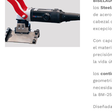
BISELAD
los
Stee
de acero
cabezal 
excepcion
Con capa
el mater
precisió
la vida ú
los
cont
geometrí
necesida
la BM-25
Diseñada