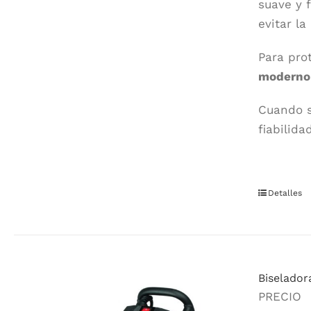
suave y 
evitar l
Para pro
moderno 
Cuando s
fiabilida
Detalles
Biselador
PRECIO