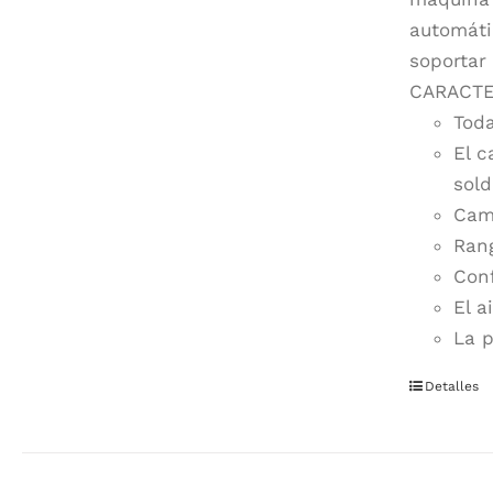
automáti
soportar
CARACTE
Toda
El c
sold
Camb
Rang
Conf
El a
La p
Detalles