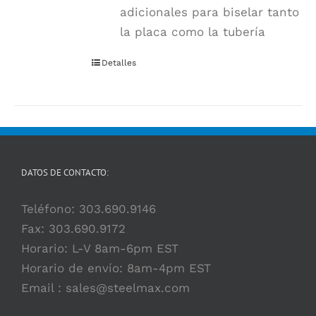
adicionales para biselar tanto
la placa como la tubería
Detalles
DATOS DE CONTACTO:
Teléfono:
303.690.9146
Fax: 303.690.9172
Horario: L-V 8am-6pm EST
Horario de envío: 8am-4pm EST
Email :
sales@steelmax.com