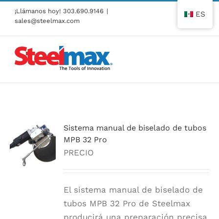
Ir
¡Llámanos hoy!
303.690.9146
|
ES
al
sales@steelmax.com
contenido
Sistema manual de biselado de tubos
MPB 32 Pro
PRECIO
El sistema manual de biselado de
tubos MPB 32 Pro de Steelmax
producirá una preparación precisa