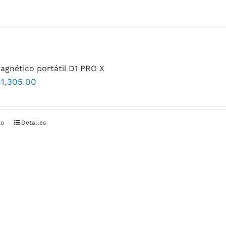
agnético portátil D1 PRO X
$
1,305.00
to
Detalles