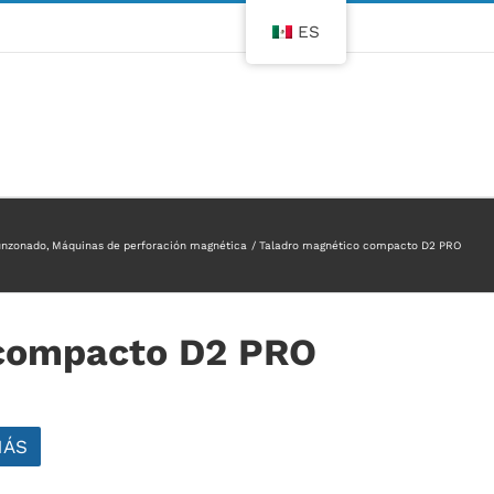
ES
punzonado
Máquinas de perforación magnética
Taladro magnético compacto D2 PRO
 compacto D2 PRO
MÁS