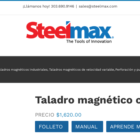
¡Llámanos hoy!
303.690.9146
|
sales@steelmax.com
aladros magnéticos industriales
Taladros magnéticos de velocidad variable
Perforación y 
Taladro magnético
PRECIO
$
1,620.00
FOLLETO
MANUAL
APRENDE 