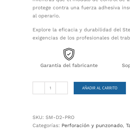
protege contra una fuerza adhesiva ins
al operario.
Explore la eficacia y durabilidad del S
exigencias de los profesionales del tra
Garantía del fabricante
Sop
AÑADIR AL CARRITO
D2
PRO
Compact
Magnetic
SKU:
SM-D2-PRO
Drill
Categorías:
Perforación y punzonado
,
T