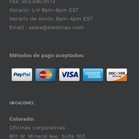
Fax: 303.690.9172
Horario: L-V 8am-6pm EST
Horario de envío: 8am-4pm EST
Email :
sales@steelmax.com
Métodos de pago aceptados:
UBICACIONES:
Colorado:
Oficinas corporativas
801 W. Mineral Ave. Suite 103