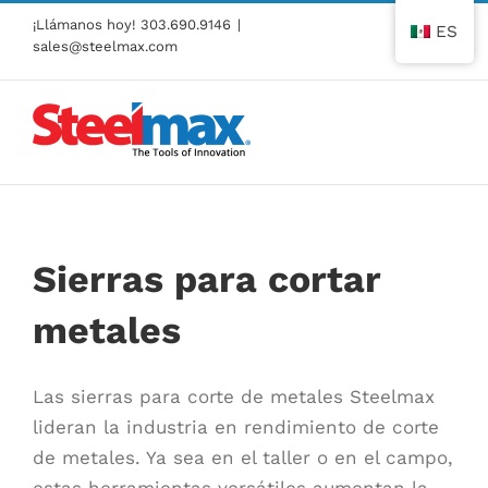
Ir
¡Llámanos hoy!
303.690.9146
|
ES
al
sales@steelmax.com
contenido
Sierras para cortar
metales
Las sierras para corte de metales Steelmax
lideran la industria en rendimiento de corte
de metales. Ya sea en el taller o en el campo,
estas herramientas versátiles aumentan la