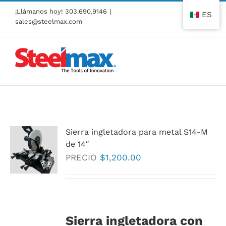
Ir
¡Llámanos hoy!
303.690.9146
|
ES
al
sales@steelmax.com
contenido
Sierra ingletadora para metal S14-M
de 14″
PRECIO
$
1,200.00
Sierra ingletadora con