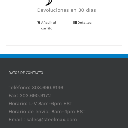
Devoluciones en 30 días
Añadir al
Detalles
carrito
DATOS DE CONTACTO:
Teléfono:
303.690.9146
Fax: 303.690.9172
Horario: L-V 8am-6pm EST
Horario de envío: 8am-4pm EST
Email :
sales@steelmax.com