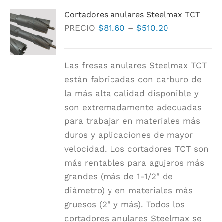
variantes.
Cortadores anulares Steelmax TCT
Las
Rango
PRECIO
$
81.60
–
$
510.20
opciones
de
se
precios:
pueden
Las fresas anulares Steelmax TCT
$81.60
elegir
están fabricadas con carburo de
a
en
la más alta calidad disponible y
$510.20
la
son extremadamente adecuadas
página
para trabajar en materiales más
de
duros y aplicaciones de mayor
producto
velocidad. Los cortadores TCT son
más rentables para agujeros más
grandes (más de 1-1/2" de
diámetro) y en materiales más
gruesos (2" y más). Todos los
cortadores anulares Steelmax se