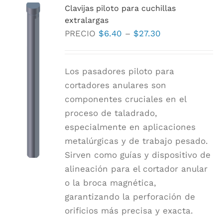
Clavijas piloto para cuchillas
Las
extralargas
opciones
Rango
PRECIO
$
6.40
–
$
27.30
se
de
pueden
precios:
elegir
Los pasadores piloto para
$6.40
en
cortadores anulares son
a
la
componentes cruciales en el
$27.30
página
proceso de taladrado,
de
especialmente en aplicaciones
producto
metalúrgicas y de trabajo pesado.
Sirven como guías y dispositivo de
alineación para el cortador anular
o la broca magnética,
garantizando la perforación de
orificios más precisa y exacta.