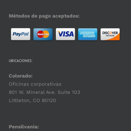
producto
Métodos de pago aceptados:
UBICACIONES:
Colorado:
Oficinas corporativas
801 W. Mineral Ave. Suite 103
Littleton, CO 80120
Pensilvania: