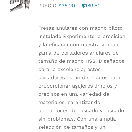
Rango
PRECIO
$
38.20
–
$
169.50
se
de
pueden
precios:
elegir
Fresas anulares con macho piloto
$38.20
en
instalado Experimente la precisión
a
la
y la eficacia con nuestra amplia
$169.50
página
gama de cortadores anulares de
de
tamaño de macho HSS. Diseñados
producto
para la excelencia, estos
cortadores están diseñados para
proporcionar agujeros limpios y
precisos en una variedad de
materiales, garantizando
operaciones de roscado y roscado
sin problemas. Con una amplia
selección de tamaños y un