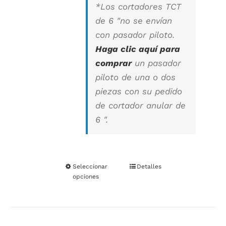
*
Los cortadores TCT
de 6 "no se envían
con pasador piloto
.
Haga clic aquí para
comprar
un pasador
piloto de una o dos
piezas con su pedido
de cortador anular de
6 ".
Seleccionar
Este
Detalles
opciones
producto
tiene
múltiples
variantes.