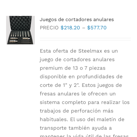
Juegos de cortadores anulares
Rango
PRECIO
$
218.20
–
$
577.70
de
precios:
Esta oferta de Steelmax es un
$218.20
juego de cortadores anulares
a
premium de 13 o 7 piezas
$577.70
disponible en profundidades de
corte de 1" y 2". Estos juegos de
fresas anulares le ofrecen un
sistema completo para realizar los
trabajos de perforación más
habituales. El uso del maletín de
transporte también ayuda a
mantener la vida útil de las fresas