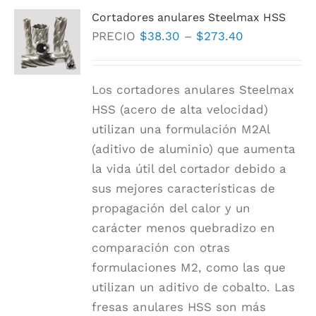
Cortadores anulares Steelmax HSS
Las
Rango
PRECIO
$
38.30
–
$
273.40
opciones
de
se
precios:
pueden
Los cortadores anulares Steelmax
$38.30
elegir
HSS (acero de alta velocidad)
a
en
utilizan una formulación M2Al
$273.40
la
(aditivo de aluminio) que aumenta
página
la vida útil del cortador debido a
de
sus mejores características de
producto
propagación del calor y un
carácter menos quebradizo en
comparación con otras
formulaciones M2, como las que
utilizan un aditivo de cobalto. Las
fresas anulares HSS son más