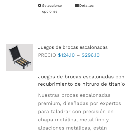
Seleccionar
Este
Detalles
opciones
producto
tiene
múltiples
variantes.
Juegos de brocas escalonadas
Las
Rango
PRECIO
$
124.10
–
$
296.10
opciones
de
se
precios:
pueden
Juegos de brocas escalonadas con
$124.10
elegir
recubrimiento de nitruro de titanio
a
en
Nuestras brocas escalonadas
$296.10
la
premium, diseñadas por expertos
página
para taladrar con precisión en
de
chapa metálica, metal fino y
producto
aleaciones metálicas, están