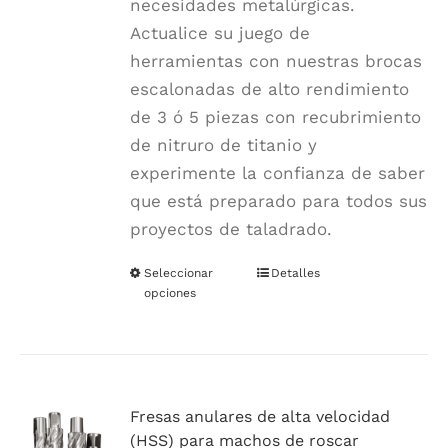
necesidades metalúrgicas.
Actualice su juego de
herramientas con nuestras brocas
escalonadas de alto rendimiento
de 3 ó 5 piezas con recubrimiento
de nitruro de titanio y
experimente la confianza de saber
que está preparado para todos sus
proyectos de taladrado.
Seleccionar
Este
Detalles
opciones
producto
tiene
múltiples
variantes.
Las
Fresas anulares de alta velocidad
(HSS) para machos de roscar
opciones