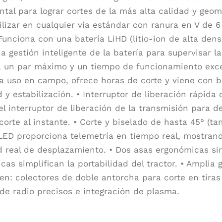
tal para lograr cortes de la más alta calidad y geo
ilizar en cualquier vía estándar con ranura en V de 
Funciona con una batería LiHD (litio-ion de alta dens
na gestión inteligente de la batería para supervisar l
a un par máximo y un tiempo de funcionamiento exc
ra uso en campo, ofrece horas de corte y viene con ba
 y estabilización. • Interruptor de liberación rápida 
el interruptor de liberación de la transmisión para de
orte al instante. • Corte y biselado de hasta 45° (tam
 LED proporciona telemetría en tiempo real, mostrand
d real de desplazamiento. • Dos asas ergonómicas simp
cas simplifican la portabilidad del tractor. • Amplia
yen: colectores de doble antorcha para corte en tiras 
 de radio precisos e integración de plasma.