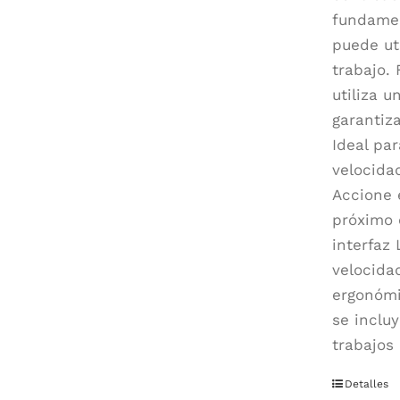
fundamen
puede ut
trabajo. 
utiliza u
garantiz
Ideal pa
velocidad
Accione 
próximo c
interfaz
velocida
ergonómi
se inclu
trabajos
Detalles