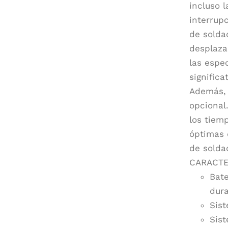
incluso 
interrup
de solda
desplaza
las espe
signific
Además,
opcional
los tiem
óptimas 
de solda
CARACTE
Bate
dura
Sist
Sist