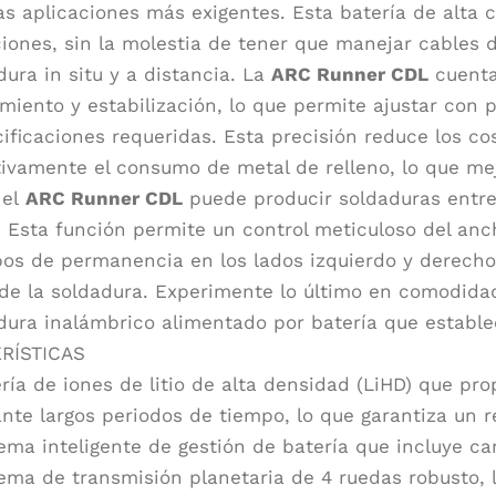
las aplicaciones más exigentes. Esta batería de alta
ciones, sin la molestia de tener que manejar cables d
dura in situ y a distancia. La
ARC Runner CDL
cuenta
miento y estabilización, lo que permite ajustar con 
cificaciones requeridas. Esta precisión reduce los c
ativamente el consumo de metal de relleno, lo que mej
 el
ARC Runner CDL
puede producir soldaduras entre
. Esta función permite un control meticuloso del anch
pos de permanencia en los lados izquierdo y derecho,
de la soldadura. Experimente lo último en comodida
dura inalámbrico alimentado por batería que estable
RÍSTICAS
ría de iones de litio de alta densidad (LiHD) que pr
nte largos periodos de tiempo, lo que garantiza un 
ema inteligente de gestión de batería que incluye c
ema de transmisión planetaria de 4 ruedas robusto,