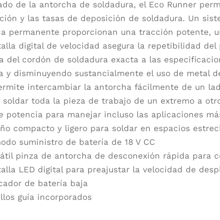
do de la antorcha de soldadura, el Eco Runner perm
ción y las tasas de deposición de soldadura. Un sis
a permanente proporcionan una tracción potente, un
alla digital de velocidad asegura la repetibilidad d
a del cordón de soldadura exacta a las especificaci
a y disminuyendo sustancialmente el uso de metal d
ermite intercambiar la antorcha fácilmente de un lad
 soldar toda la pieza de trabajo de un extremo a otro
te potencia para manejar incluso las aplicaciones más
ño compacto y ligero para soldar en espacios estre
odo suministro de batería de 18 V CC
átil pinza de antorcha de desconexión rápida para c
alla LED digital para preajustar la velocidad de des
cador de batería baja
llos guía incorporados