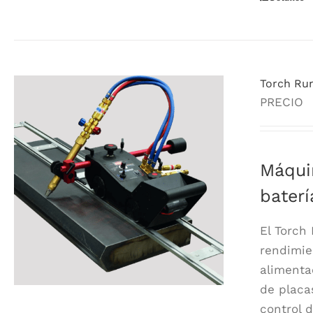
Torch Run
PRECIO
Máqui
baterí
El Torch
rendimie
alimenta
de placa
control 