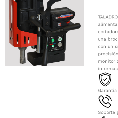
TALADRO
alimenta
cortador
una broc
con un s
precisió
monitori
informac
Garantía
Soporte 