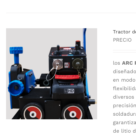
Tractor d
PRECIO
los
ARC 
diseñado
en modo 
flexibil
diversos
precisió
soldadura
garantiz
de litio 