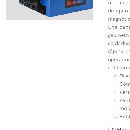
mecaniza
de opera
magnétic
Una pant
geometrí
soldadur
rápida p
operador
suficien
Dise
Cóm
Vers
Pant
Indi
Rodi
Detalles